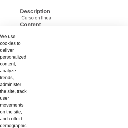
Description
Curso en línea
Content
1 - Simbología
We use
2 - Información del diagrama hidráulico
cookies to
deliver
3 - Trabajar con el diagrama hidráulico
personalized
content,
Cost
analyze
$0.00
trends,
Requirements
administer
HIDRÁULICA BÁSICA - ON-LINE
the site, track
METROLOGÍA - INSTRUMENTOS DE
user
MEDICIÓN - ON-LINE
movements
on the site,
CIRCUITOS HIDROSTÁTICOS - ON-
and collect
LINE
demographic