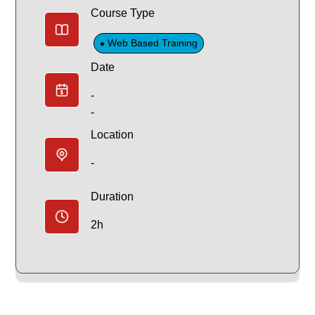
Course Type
Web Based Training
Date
-
-
Location
-
Duration
2h