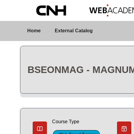
Skip to Main Content
Course Detail
Home
External Catalog
BSEONMAG - MAGNUM
Course Type