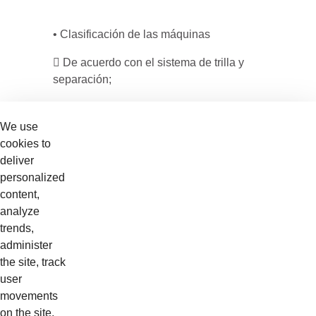
• Clasificación de las máquinas
 De acuerdo con el sistema de trilla y
separación;
 Componentes del Sistema Axial
We use
 Componentes del Sistema Tangencial
cookies to
deliver
 Componentes del Sistema Híbrido
personalized
 Funcionamiento de cada uno de los
content,
sistemas de trilla
analyze
trends,
Cost
administer
$0.00
the site, track
Requirements
user
no tiene requisito previo
movements
Target
on the site,