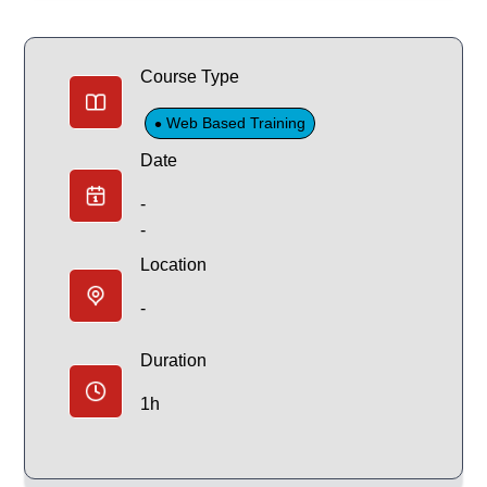
Course Type
Web Based Training
Date
-
-
Location
-
Duration
1h