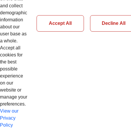
Informar al participante sobre cómo ocurre
and collect
la trilla y separación del cereal en el
demographic
sistema del sistema industrial, identificar
information
cuáles son los principales mecanismos
Accept All
Decline All
about our
que componen el sistema industrial de
user base as
una cosechadora, sus finalidades y las
a whole.
diferencias de los sistemas de banda
Accept all
axial, tangencial e híbrido.
cookies for
the best
possible
experience
on our
website or
manage your
preferences.
View our
Privacy
Policy
© Copyright 2026 CNH Industrial N.V. app98cnhl