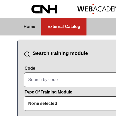
Skip to Main Content
External Catalog
Home
External Catalog
CatalogBrowser
Search training module
Code
Type Of Training Module
None selected