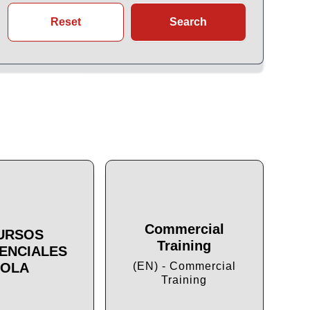
Reset
Search
Commercial
URSOS
Training
ENCIALES
Cu
OLA
(EN) - Commercial
Training