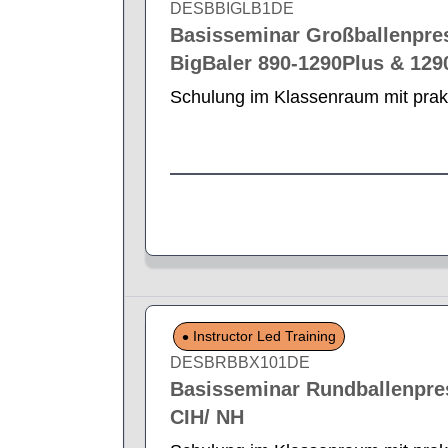
DESBBIGLB1DE
Basisseminar Großballenpre
BigBaler 890-1290Plus & 12
Schulung im Klassenraum mit prak
Instructor Led Training
DESBRBBX101DE
Basisseminar Rundballenpre
CIH/ NH