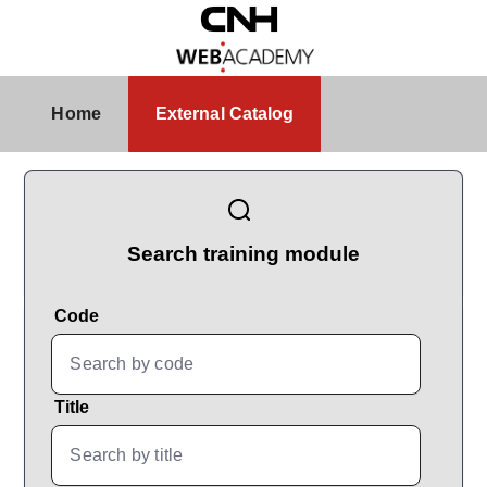
Skip to Main Content
External Catalog
Home
External Catalog
CatalogBrowser
Search training module
Code
Title