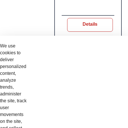
Details
We use
cookies to
Web Based Training
deliver
BSEONCHAG
personalized
CIRCUITOS
content,
HIDROSTÁTICOS
analyze
trends,
- WEB
administer
the site, track
user
movements
Details
on the site,